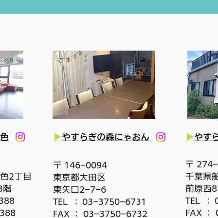
色
▶
やすらぎの森にゃおん
▶
やす
〒 274-
〒 146-0094
色2丁目
千葉県
東京都大田区
3階
前原西
東矢口2-7-6
388
TEL :
TEL :
03-3750-6731
388
FAX ： 
FAX ： 03-3750-6732