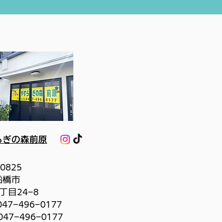
らぎの森前原
0825
船橋市
8丁目
24-8
047-496-0177
047-496-0177