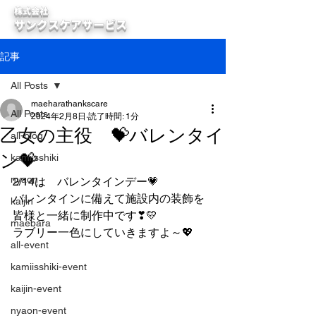
株式会社
サンクスケアサービス
記事
All Posts
maeharathankscare
All Posts
2024年2月8日
読了時間: 1分
乙女の主役 💝バレンタイ
all-blog
ン💝
kamiisshiki
nyaon
2/14は　バレンタインデー💗
バレンタインに備えて施設内の装飾を
kaijin
皆様と一緒に制作中です❣💛
maebara
ラブリー一色にしていきますよ～💖
all-event
kamiisshiki-event
kaijin-event
nyaon-event