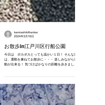
kamiisshikithanksc
2024年3月16日
お散歩in江戸川区行船公園
今日は ポカポカとっても温かい１日！ そんな日
は、運動を兼ねてお散歩に・・・ 楽しみながら運
動が出来る！ 気づけばかなりの距離を歩きまし
た。 休憩しながら…動物に癒されながら… 楽しい
ひと時を過ごしました。 次はどこへ行きましょう
か…？